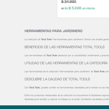
$
34.990
$
5.248
en
6x
sin interés
HERRAMIENTAS PARA JARDINERO
La colección de
Total Tools
'Herramientas para Jardinero' ofrece una amplia gama d
BENEFICIOS DE LAS HERRAMIENTAS TOTAL TOOLS
Las herramientas de
Total Tools
destacan por su durabilidad, rendimiento y precisió
UTILIDAD DE LAS HERRAMIENTAS DE LA CATEGORÍA
Las herramientas de la colección 'Herramientas para Jardinero' de
Total Tools
son 
DESCUBRE LA CALIDAD DE TOTAL TOOLS
Con
Total Tools
, puedes confiar en herramientas diseñadas para resistir el uso int
Entre los productos destacados de la colección se encuentran la Sopladora aspirad
diseñada para facilitar y mejorar el trabajo en el jardín, brindando resultados prof