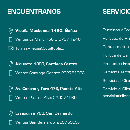
ENCUÉNTRANOS
SERVICI
Términos y Co
Vicuña Mackenna 1420, Ñuñoa
Políticas de Pr
Ventas La Mart:
+56 9 3757 1248
Contacto clien
Tomas.villegas@totaltools.cl
Política de Ca
Preguntas Fre
Aldunate 1399, Santiago Centro
Servicios Técn
Ventas Santiago Centro:
232781933
Servicio al Cli
Av. Concha y Toro 476, Puente Alto
Servicio al Clie
servicioalclien
Ventas Puente Alto:
229274969
Eyzaguirre 709, San Bernardo
Ventas San Bernardo:
233759557