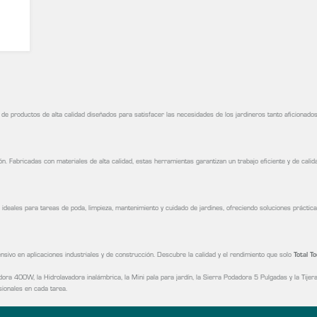
e productos de alta calidad diseñados para satisfacer las necesidades de los jardineros tanto aficionado
n. Fabricadas con materiales de alta calidad, estas herramientas garantizan un trabajo eficiente y de calid
ideales para tareas de poda, limpieza, mantenimiento y cuidado de jardines, ofreciendo soluciones práctic
ensivo en aplicaciones industriales y de construcción. Descubre la calidad y el rendimiento que solo
Total To
ora 400W, la Hidrolavadora inalámbrica, la Mini pala para jardín, la Sierra Podadora 5 Pulgadas y la Tijer
esionales en cada tarea.