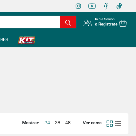
Inicia Sesion
o Registrate
Ver carr
RES
Mostrar
Ver como
24
36
48