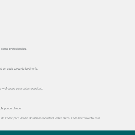
s como profesionales.
ad en cada tarea de jardinería.
as y eficaces para cada necesidad.
ols
puede ofrecer.
a de Podar para Jardín Brushless Industrial, entre otros. Cada herramienta está