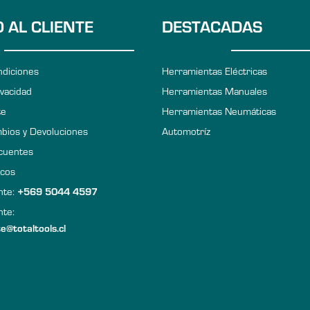
O AL CLIENTE
DESTACADAS
ndiciones
Herramientas Eléctricas
ivacidad
Herramientas Manuales
te
Herramientas Neumáticas
mbios y Devoluciones
Automotríz
cuentes
icos
ente:
+569 5044 4597
nte:
te@totaltools.cl